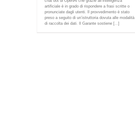
chat bot di OpenAi che grazie all’intelligenza
artificiale è in grado di rispondere a frasi scritte o
pronunciate dagli utenti. Il provvedimento è stato
preso a seguito di un’istruttoria dovuta alle modalità
di raccolta dei dati. Il Garante sostiene [...]