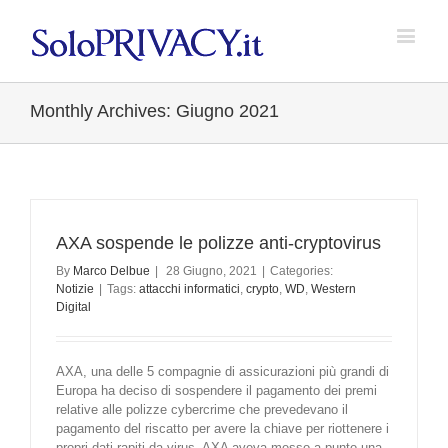
Monthly Archives:
Giugno 2021
AXA sospende le polizze anti-cryptovirus
By
Marco Delbue
|
28 Giugno, 2021
|
Categories:
Notizie
|
Tags:
attacchi informatici
,
crypto
,
WD
,
Western
Digital
AXA, una delle 5 compagnie di assicurazioni più grandi di
Europa ha deciso di sospendere il pagamento dei premi
relative alle polizze cybercrime che prevedevano il
pagamento del riscatto per avere la chiave per riottenere i
propri dati rapiti da virus. AXA aveva messo a punto una