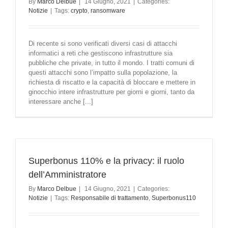
By
Marco Delbue
|
14 Giugno, 2021
|
Categories:
Notizie
|
Tags:
crypto
,
ransomware
Di recente si sono verificati diversi casi di attacchi
informatici a reti che gestiscono infrastrutture sia
pubbliche che private, in tutto il mondo. I tratti comuni di
questi attacchi sono l’impatto sulla popolazione, la
richiesta di riscatto e la capacità di bloccare e mettere in
ginocchio intere infrastrutture per giorni e giorni, tanto da
interessare anche [...]
Superbonus 110% e la privacy: il ruolo
dell’Amministratore
By
Marco Delbue
|
14 Giugno, 2021
|
Categories:
Notizie
|
Tags:
Responsabile di trattamento
,
Superbonus110