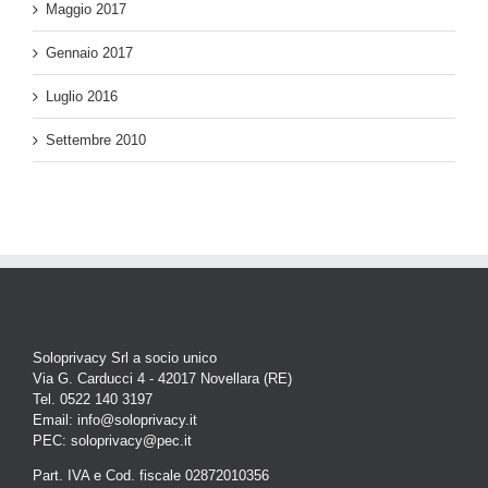
Maggio 2017
Gennaio 2017
Luglio 2016
Settembre 2010
Soloprivacy Srl a socio unico
Via G. Carducci 4 - 42017 Novellara (RE)
Tel. 0522 140 3197
Email: info@soloprivacy.it
PEC: soloprivacy@pec.it
Part. IVA e Cod. fiscale 02872010356