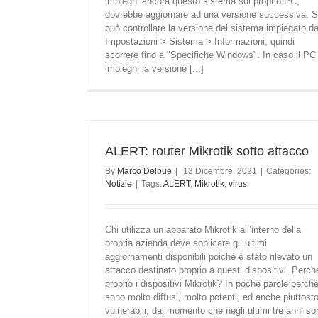
impieghi ancora questo sistema sul proprio PC,
dovrebbe aggiornare ad una versione successiva. S
può controllare la versione del sistema impiegato da
Impostazioni > Sistema > Informazioni, quindi
scorrere fino a "Specifiche Windows". In caso il PC
impieghi la versione [...]
ALERT: router Mikrotik sotto attacco
By
Marco Delbue
|
13 Dicembre, 2021
|
Categories:
Notizie
|
Tags:
ALERT
,
Mikrotik
,
virus
Chi utilizza un apparato Mikrotik all’interno della
propria azienda deve applicare gli ultimi
aggiornamenti disponibili poiché è stato rilevato un
attacco destinato proprio a questi dispositivi. Perch
proprio i dispositivi Mikrotik? In poche parole perch
sono molto diffusi, molto potenti, ed anche piuttost
vulnerabili, dal momento che negli ultimi tre anni so