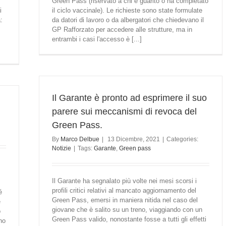
Green Pass (riservato a chi è guarito o ha completato
i
il ciclo vaccinale). Le richieste sono state formulate
:
da datori di lavoro o da albergatori che chiedevano il
GP Rafforzato per accedere alle strutture, ma in
entrambi i casi l'accesso è [...]
Il Garante è pronto ad esprimere il suo
parere sui meccanismi di revoca del
Green Pass.
By
Marco Delbue
|
13 Dicembre, 2021
|
Categories:
Notizie
|
Tags:
Garante
,
Green pass
Il Garante ha segnalato più volte nei mesi scorsi i
profili critici relativi al mancato aggiornamento del
é
Green Pass, emersi in maniera nitida nel caso del
é
giovane che è salito su un treno, viaggiando con un
o
Green Pass valido, nonostante fosse a tutti gli effetti
no