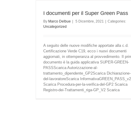
I documenti per il Super Green Pass
By
Marco Delbue
|
5 Dicembre, 2021
|
Categories:
Uncategorized
A seguito delle nuove modifiche apportate alla c.d.
Certificazione Verde C19, ecco i nuovi documenti
aggiornati, in ottemperanza al provvedimento. Il pri
documento è la guida applicativa SUPER-GREEN-
PASSScarica Autorizzazione-al-
trattamento_dipendente_GP2Scarica Dichiarazione-
del-lavoratoreScarica InformativaGREEN_PASS_v2
Scarica Procedura-per-la-verifica-del-GP2 Scarica
Registro-dei-Trattamenti_riga-GP_V2 Scarica