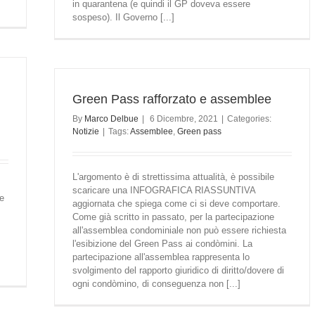
in quarantena (e quindi il GP doveva essere
sospeso). Il Governo [...]
Green Pass rafforzato e assemblee
By
Marco Delbue
|
6 Dicembre, 2021
|
Categories:
Notizie
|
Tags:
Assemblee
,
Green pass
L'argomento è di strettissima attualità, è possibile
scaricare una INFOGRAFICA RIASSUNTIVA
e
aggiornata che spiega come ci si deve comportare.
Come già scritto in passato, per la partecipazione
all'assemblea condominiale non può essere richiesta
l'esibizione del Green Pass ai condòmini. La
partecipazione all'assemblea rappresenta lo
svolgimento del rapporto giuridico di diritto/dovere di
ogni condòmino, di conseguenza non [...]