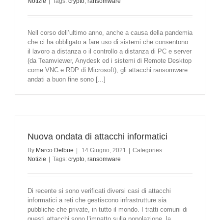
Notizie
|
Tags:
crypto
,
ransomware
Nell corso dell’ultimo anno, anche a causa della pandemia
che ci ha obbligato a fare uso di sistemi che consentono
il lavoro a distanza o il controllo a distanza di PC e server
(da Teamviewer, Anydesk ed i sistemi di Remote Desktop
come VNC e RDP di Microsoft), gli attacchi ransomware
andati a buon fine sono [...]
Nuova ondata di attacchi informatici
By
Marco Delbue
|
14 Giugno, 2021
|
Categories:
Notizie
|
Tags:
crypto
,
ransomware
Di recente si sono verificati diversi casi di attacchi
informatici a reti che gestiscono infrastrutture sia
pubbliche che private, in tutto il mondo. I tratti comuni di
questi attacchi sono l’impatto sulla popolazione, la