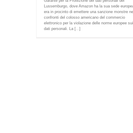
Garante per la Protezione dei dati personali del
Lussemburgo, dove Amazon ha la sua sede europe
era in procinto di emettere una sanzione monstre ne
confronti del colosso americano del commercio
elettronico per la violazione delle norme europee sui
dati personali. La [...]