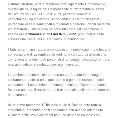
L’amministratore, oltre a rappresentare legalmente il condominio,
riveste anche la figura del Responsabile di trattamento ai sensi
dell’art. 28 del GDPR UE 2016/679, pertanto qualora si
verifichasse una violazione, il condominio e l’amministratore
potrebbero essere sanzionati e chiamati a risarcire i danni materiali
ed immateriali, anche solo se presunti come nel caso preso in
esame dell’
ordinanza 29323 del 07/10/2022
, pronunciata dalla
Cassazione Civile, cui si era rivolto un condòmino.
I fatti: un amministratore di condominio ha pubblicato in bacheca la
convocazione di assemblea straordinaria con tutti gli allegati che
contenevano anche i dati personali di un condòmino, sotto forma di
posizioni debitorie e relativo decreto ingiuntivo.
La bacheca condominiale per sua natura è posta in un luogo
solitamente aperto a chiunque, anche a persone estranee con il
condominio, il condòmino si è dunque rivolto al Garante affinché
facesse cessare il trattamento ed al tribunale civile per ottenere un
risarcimento.
In un primo momento il Tribunale civile di Bari ha dato torto al
condòmino, ritenendo che il condòmino non avesse adempiuto
all’onere della prova dei danni patiti ed al nesso causale con il