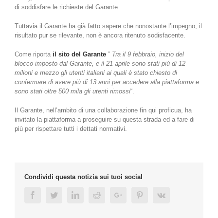
di soddisfare le richieste del Garante.
Tuttavia il Garante ha già fatto sapere che nonostante l’impegno, il
risultato pur se rilevante, non è ancora ritenuto sodisfacente.
Come riporta
il sito del Garante
”
Tra il 9 febbraio, inizio del
blocco imposto dal Garante, e il 21 aprile sono stati più di 12
milioni e mezzo gli utenti italiani ai quali è stato chiesto di
confermare di avere più di 13 anni per accedere alla piattaforma e
sono stati oltre 500 mila gli utenti rimossi
“.
Il Garante, nell’ambito di una collaborazione fin qui proficua, ha
invitato la piattaforma a proseguire su questa strada ed a fare di
più per rispettare tutti i dettati normativi.
Condividi questa notizia sui tuoi social
Facebook
Twitter
Linkedin
Reddit
Google+
Pinterest
Vk