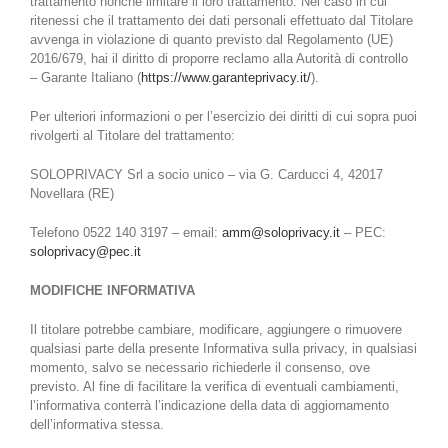
trattamento nonché limitare il loro trattamento. Nel caso in cui
ritenessi che il trattamento dei dati personali effettuato dal Titolare
avvenga in violazione di quanto previsto dal Regolamento (UE)
2016/679, hai il diritto di proporre reclamo alla Autorità di controllo
– Garante Italiano (
https://www.garanteprivacy.it/
).
Per ulteriori informazioni o per l’esercizio dei diritti di cui sopra puoi
rivolgerti al Titolare del trattamento:
SOLOPRIVACY Srl a socio unico – via G. Carducci 4, 42017
Novellara (RE)
Telefono 0522 140 3197 – email:
amm@soloprivacy.it
– PEC:
soloprivacy@pec.it
MODIFICHE INFORMATIVA
Il titolare potrebbe cambiare, modificare, aggiungere o rimuovere
qualsiasi parte della presente Informativa sulla privacy, in qualsiasi
momento, salvo se necessario richiederle il consenso, ove
previsto. Al fine di facilitare la verifica di eventuali cambiamenti,
l’informativa conterrà l’indicazione della data di aggiornamento
dell’informativa stessa.